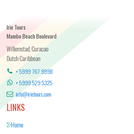
Irie Tours
Mambo Beach Boulevard
Willemstad, Curacao
Dutch Caribbean
+ 5999 767 9998
+ 5999 529 5325
info@irietours.com
LINKS
Home