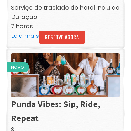
Serviço de traslado do hotel incluído
Duração
7 horas
Leia mais
RESERVE AGORA
NOVO
Punda Vibes: Sip, Ride,
Repeat
$