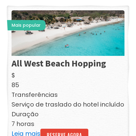
Mais popular
All West Beach Hopping
$
85
Transferências
Serviço de traslado do hotel incluído
Duração
7 horas
Leia mais
RESERVE AGORA