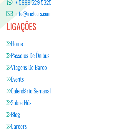
+ 5999 529 5325
info@irietours.com
LIGAÇÕES
Home
Passeios De Ônibus
Viagens De Barco
Events
Calendário Semanal
Sobre Nós
Blog
Careers