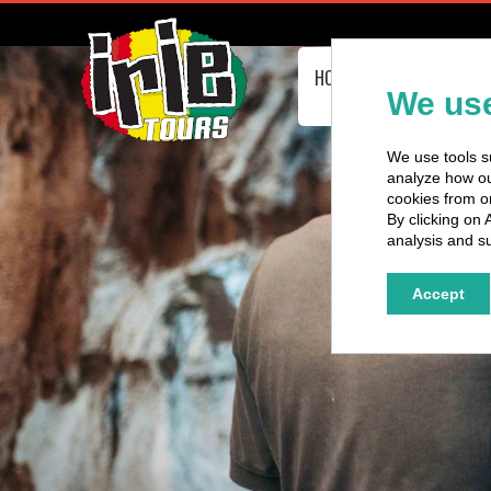
HOMEPAGE
PASSEIOS 
ÔNIBUS
We use
We use tools su
analyze how our
cookies from o
By clicking on 
analysis and su
Accept