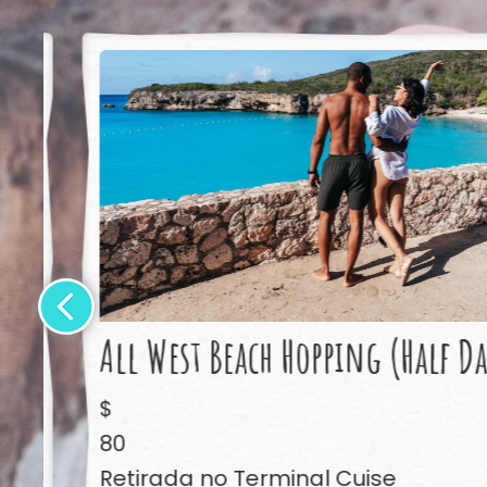
All West Beach Hopping (Half Da
$
80
Retirada no Terminal Cuise