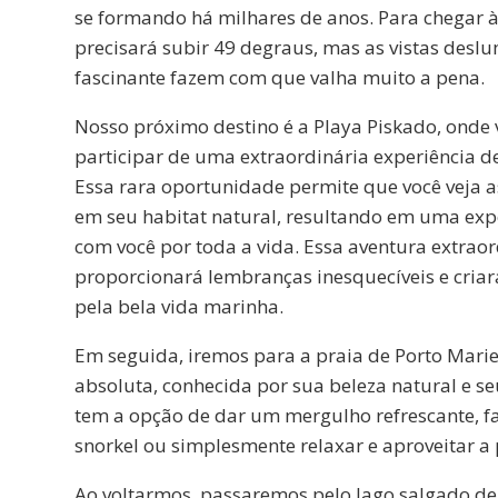
se formando há milhares de anos. Para chegar à
precisará subir 49 degraus, mas as vistas deslu
fascinante fazem com que valha muito a pena.
Nosso próximo destino é a Playa Piskado, onde 
participar de uma extraordinária experiência d
Essa rara oportunidade permite que você veja 
em seu habitat natural, resultando em uma expe
com você por toda a vida. Essa aventura extraor
proporcionará lembranças inesquecíveis e cria
pela bela vida marinha.
Em seguida, iremos para a praia de Porto Marie
absoluta, conhecida por sua beleza natural e s
tem a opção de dar um mergulho refrescante, 
snorkel ou simplesmente relaxar e aproveitar a p
Ao voltarmos, passaremos pelo lago salgado de 