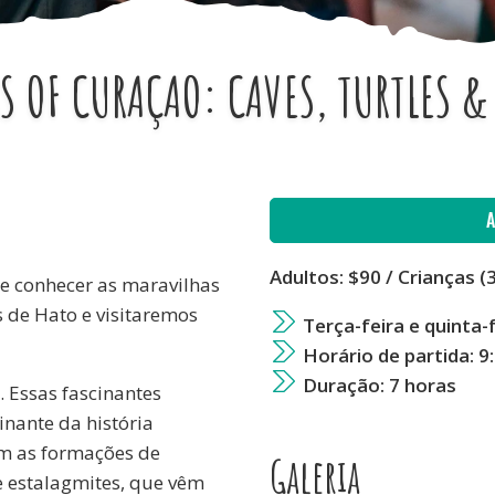
 OF CURAÇAO: CAVES, TURTLES &
Adultos: $90 / Crianças (3
de conhecer as maravilhas
 de Hato e visitaremos
Terça-feira e quinta-
Horário de partida: 9
Duração: 7 horas
 Essas fascinantes
nante da história
om as formações de
Galeria
s e estalagmites, que vêm