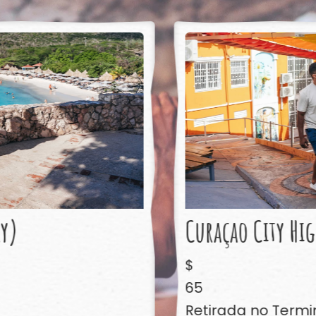
y)
Curaçao City Hig
$
65
Retirada no Termin