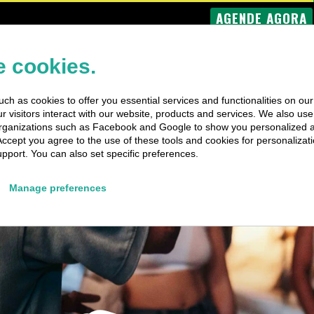
AGENDE AGORA
DE
VIAGENS DE
VIAGENS
EVENTOS
BARCO
PRIVADAS
ESPECIAIS
 cookies.
ch as cookies to offer you essential services and functionalities on ou
 visitors interact with our website, products and services. We also use 
rganizations such as Facebook and Google to show you personalized 
Accept you agree to the use of these tools and cookies for personalizati
pport. You can also set specific preferences.
Manage preferences