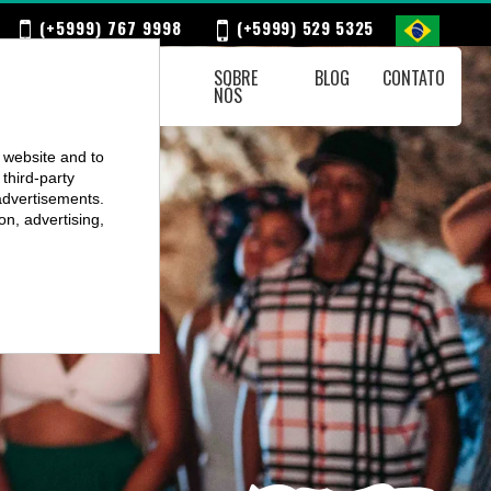
(+5999) 767 9998
(+5999) 529 5325
CALENDÁRIO
SOBRE
BLOG
CONTATO
SEMANAL
NÓS
r website and to
third-party
advertisements.
on, advertising,