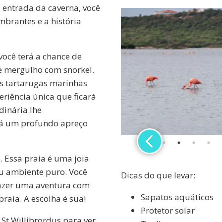
 entrada da caverna, você
mbrantes e a história
você terá a chance de
e mergulho com snorkel.
as tartarugas marinhas
riência única que ficará
dinária lhe
rá um profundo apreço
. Essa praia é uma joia
eu ambiente puro. Você
Dicas do que levar:
fazer uma aventura com
Sapatos aquáticos
raia. A escolha é sua!
Protetor solar
St Willibrordus para ver