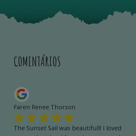
COMENTÁRIOS
Sharmin Rahman
ved
I booked my Boat Tour to Little