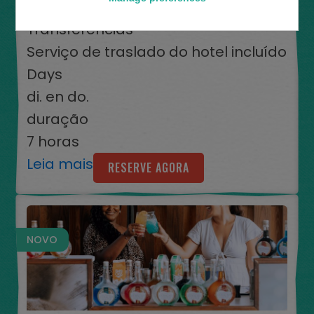
90
Transferências
Serviço de traslado do hotel incluído
Days
di. en do.
duração
7 horas
Leia mais
RESERVE AGORA
NOVO