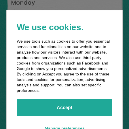
Monday
duração
4 hours
We use cookies.
Leia mais
RESERVE AGORA
We use tools such as cookies to offer you essential
services and functionalities on our website and to
analyze how our visitors interact with our website,
products and services. We also use third-party
cookies from organizations such as Facebook and
Google to show you personalized advertisements.
By clicking on Accept you agree to the use of these
tools and cookies for personalization, advertising,
analysis and support. You can also set specific
preferences.
Wonders of Curaçao: caves,
Accept
turtles & beaches
$
Manage preferences