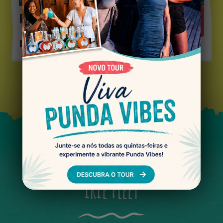
Elabore seu próprio
LEIA
MAIS
roteiro
IRIE FLEET