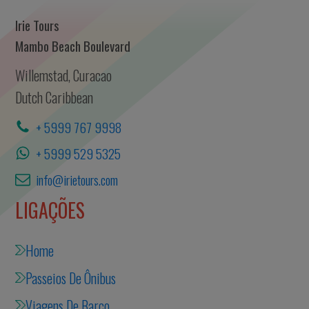
Irie Tours
Mambo Beach Boulevard
Willemstad, Curacao
Dutch Caribbean
+ 5999 767 9998
+ 5999 529 5325
info@irietours.com
LIGAÇÕES
Home
Passeios De Ônibus
Viagens De Barco