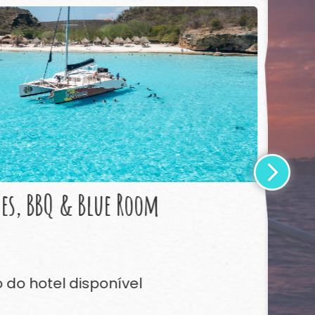
Ve
hes, BBQ & Blue Room
K
$
14
 do hotel disponível
Se
9 