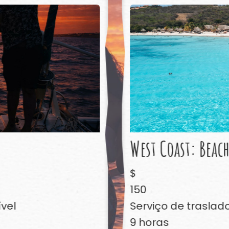
West Coast: Beac
$
150
ível
Serviço de traslado
9 horas