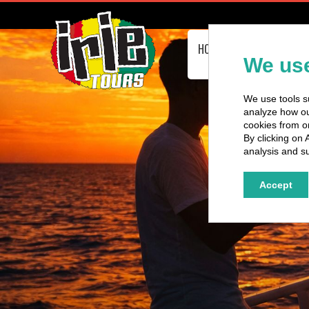
HOMEPAGE
PASSEIOS 
ÔNIBUS
We use
We use tools su
analyze how our
cookies from o
By clicking on 
analysis and su
Accept