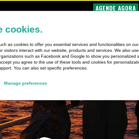
AGENDE AGORA
DE
VIAGENS DE
VIAGENS
EVENTOS
BARCO
PRIVADAS
ESPECIAIS
 cookies.
ch as cookies to offer you essential services and functionalities on ou
 visitors interact with our website, products and services. We also use 
rganizations such as Facebook and Google to show you personalized 
Accept you agree to the use of these tools and cookies for personalizati
pport. You can also set specific preferences.
Manage preferences