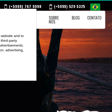
(+5999) 767 9998
(+5999) 529 5325
CALENDÁRIO
SOBRE
BLOG
CONTATO
SEMANAL
NÓS
r website and to
third-party
advertisements.
on, advertising,