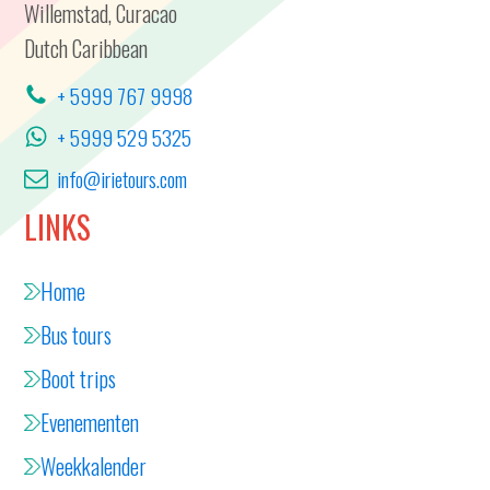
Willemstad, Curacao
Dutch Caribbean
+ 5999 767 9998
+ 5999 529 5325
info@irietours.com
LINKS
Home
Bus tours
Boot trips
Evenementen
Weekkalender