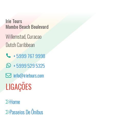
Irie Tours
Mambo Beach Boulevard
Willemstad, Curacao
Dutch Caribbean
+ 5999 767 9998
+ 5999 529 5325
info@irietours.com
LIGAÇÕES
Home
Passeios De Ônibus