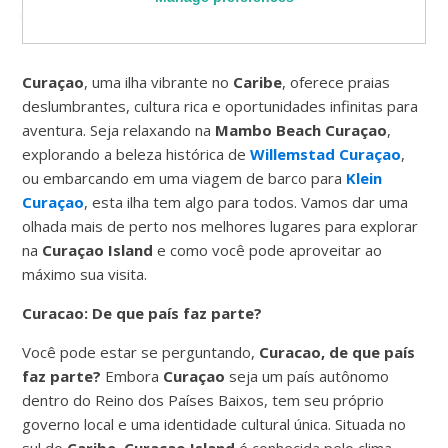
os melhores pontos da ilha
Curaçao
, uma ilha vibrante no
Caribe
, oferece praias
deslumbrantes, cultura rica e oportunidades infinitas para
aventura. Seja relaxando na
Mambo Beach Curaçao
,
explorando a beleza histórica de
Willemstad Curaçao
,
ou embarcando em uma viagem de barco para
Klein
Curaçao
, esta ilha tem algo para todos. Vamos dar uma
olhada mais de perto nos melhores lugares para explorar
na
Curaçao Island
e como você pode aproveitar ao
máximo sua visita.
Curacao: De que país faz parte?
Você pode estar se perguntando,
Curacao, de que país
faz parte?
Embora
Curaçao
seja um país autônomo
dentro do Reino dos Países Baixos, tem seu próprio
governo local e uma identidade cultural única. Situada no