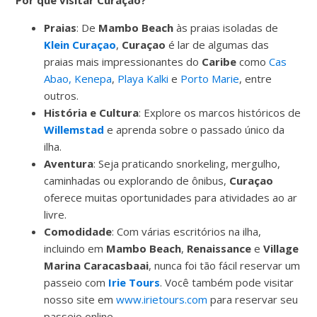
Por que visitar Curaçao?
Praias
: De
Mambo Beach
às praias isoladas de
Klein Curaçao
,
Curaçao
é lar de algumas das
praias mais impressionantes do
Caribe
como
Cas
Abao, Kenepa
,
Playa Kalki
e
Porto Marie
, entre
outros.
História e Cultura
: Explore os marcos históricos de
Willemstad
e aprenda sobre o passado único da
ilha.
Aventura
: Seja praticando snorkeling, mergulho,
caminhadas ou explorando de ônibus,
Curaçao
oferece muitas oportunidades para atividades ao ar
livre.
Comodidade
: Com várias escritórios na ilha,
incluindo em
Mambo Beach
,
Renaissance
e
Village
Marina Caracasbaai
, nunca foi tão fácil reservar um
passeio com
Irie Tours
. Você também pode visitar
nosso site em
www.irietours.com
para reservar seu
passeio online.